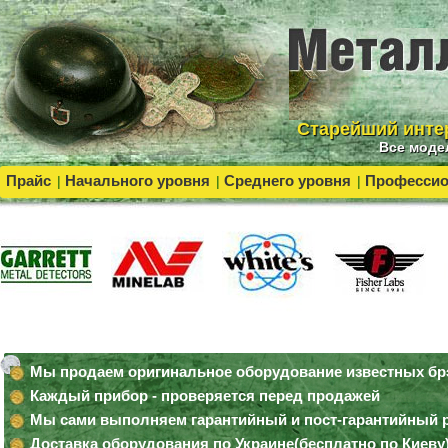
Cтарейший инте
Все моде
Прайс
Начального уровня
Среднего уровня
Професси
|
|
|
Мы продаем оригинальное оборудование известных б
Каждый прибор - проверяется перед продажей
Мы сами выполняем гарантийный и пост-гарантийный 
Доставка оборудования по Украине(бесплатно по Киеву