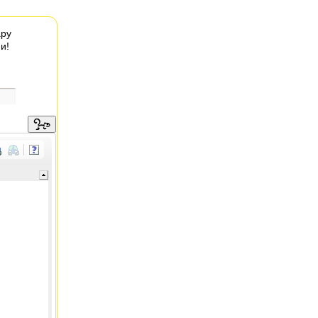
ару
и!