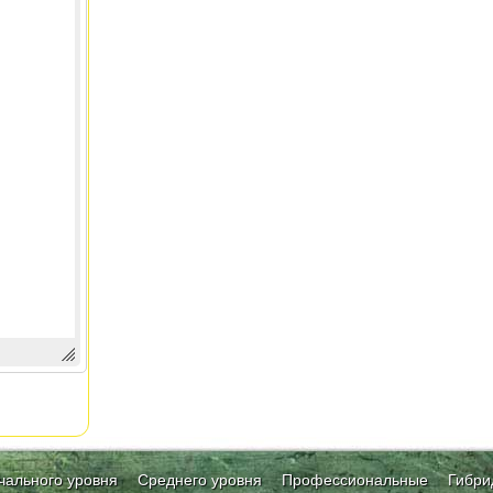
чального уровня
Среднего уровня
Профессиональные
Гибри