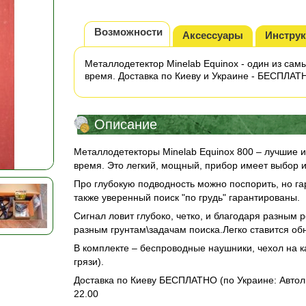
Возможности
Аксессуары
Инстру
Металлодетектор Minelab Equinox - один из са
время. Доставка по Киеву и Украине - БЕСПЛАТН
Описание
Металлодетекторы Minelab Equinox 800 – лучшие 
время. Это легкий, мощный, прибор имеет выбор из
Про глубокую подводность можно поспорить, но г
также уверенный поиск "по грудь" гарантированы.
Сигнал ловит глубоко, четко, и благодаря разным
разным грунтам\задачам поиска.Легко ставится об
В комплекте – беспроводные наушники, чехол на к
грязи).
Доставка по Киеву БЕСПЛАТНО (по Украине: Автолю
22.00