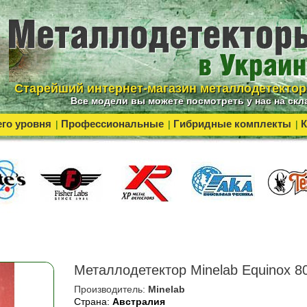
Cтарейший интернет-магазин металлодетекто
Все модели вы можете посмотреть у нас на скл
го уровня
Профессиональные
Гибридные комплекты
К
|
|
|
Металлодетектор Minelab Equinox 8
Производитель:
Minelab
Страна:
Австралия