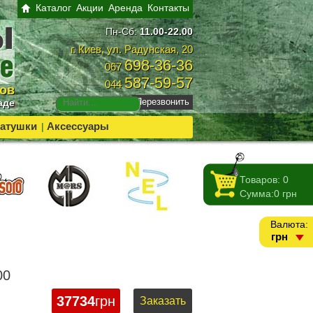
Каталог
Акции
Аренда
Контакты
Пн-Сб:
11.00-22.00
г. Киев, ул. Радунская, 20
698-36-36
067
587-59-57
044
ров
Перезвонить
аде
атушки
Аксессуары
|
Товаров:
0
Сумма:
0
грн
Валюта:
грн
00
37734
грн
Заказать