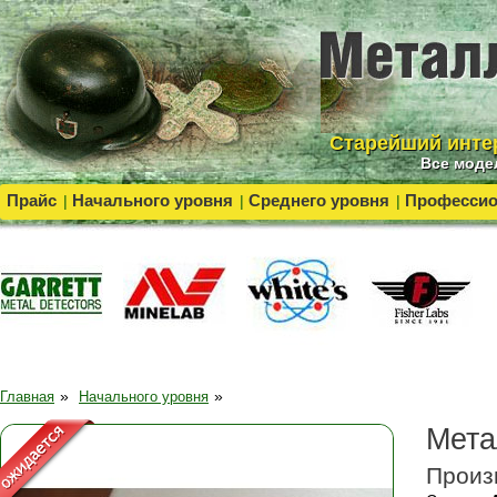
Cтарейший инте
Все моде
Прайс
Начального уровня
Среднего уровня
Професси
|
|
|
»
»
Главная
Начального уровня
Мета
Произ