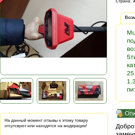
Страна:
Воз
Mu
по
во
5т
ка
25
1.
пи
Оп
На данный момент отзывы к этому товару
Доброт
отсутсвуют или находятся на модерации!
замену