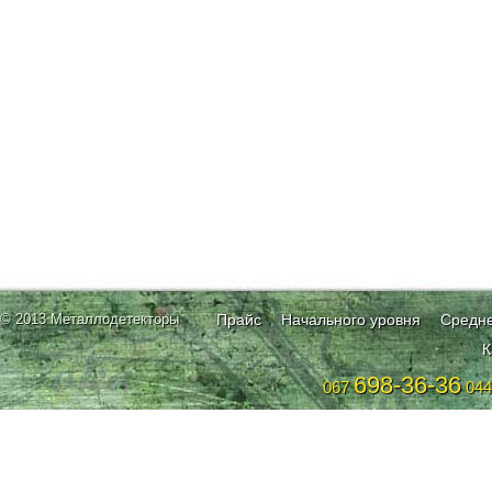
© 2013 Металлодетекторы
Прайс
Начального уровня
Средне
К
698-36-36
067
04