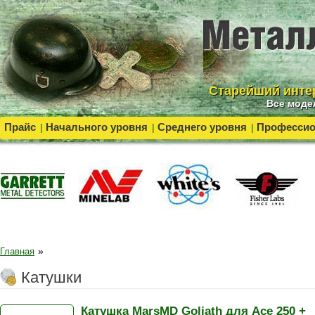
Cтарейший инте
Все моде
Прайс
Начального уровня
Среднего уровня
Професси
|
|
|
»
Главная
Катушки
Катушка MarsMD Goliath для Ace 250 +