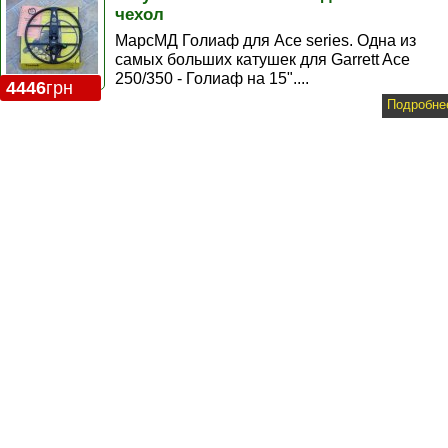
чехол
МарсМД Голиаф для Ace series. Одна из
самых больших катушек для Garrett Aсe
250/350 - Голиаф на 15"....
4446
грн
Подробне