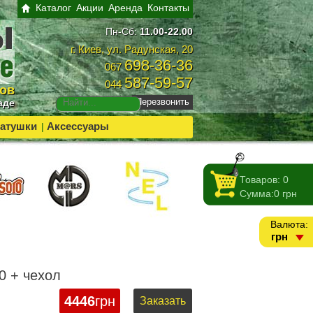
Каталог
Акции
Аренда
Контакты
Пн-Сб:
11.00-22.00
г. Киев, ул. Радунская, 20
698-36-36
067
587-59-57
044
ров
Перезвонить
аде
атушки
Аксессуары
|
Товаров:
0
Сумма:
0
грн
Валюта:
грн
0 + чехол
4446
грн
Заказать