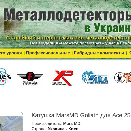
Cтарейший интернет-магазин металлодетекто
Все модели вы можете посмотреть у нас на скл
го уровня
Профессиональные
Гибридные комплекты
К
|
|
|
Катушка MarsMD Goliath для Ace 25
Производитель:
Mars MD
Страна:
Украина - Киев