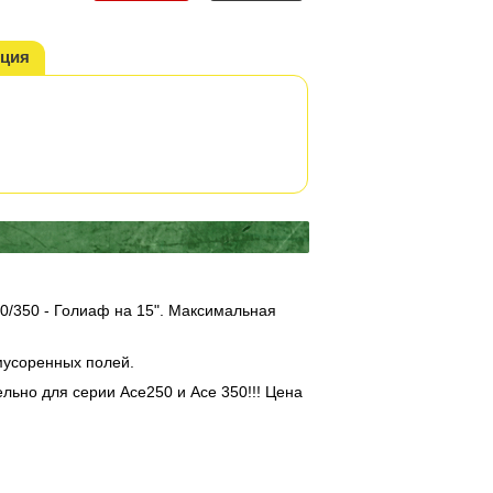
кция
50/350 - Голиаф на 15". Максимальная
мусоренных полей.
ьно для серии Асе250 и Асе 350!!! Цена