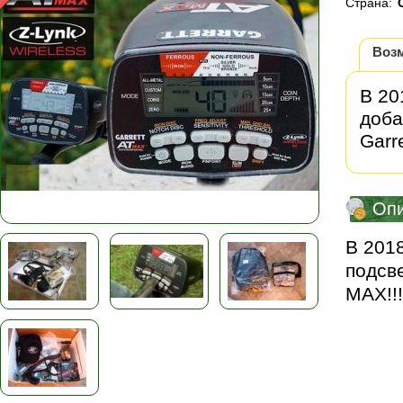
Страна:
Воз
В 20
доба
Garr
Оп
В 201
подсве
MAX!!!