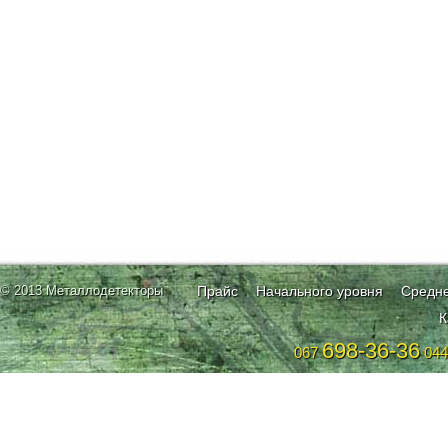
© 2013 Металлодетекторы
Прайс
Начального уровня
Средне
К
698-36-36
067
04