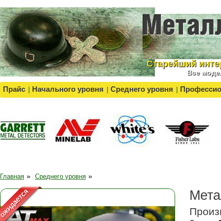
Cтарейший инте
Все моде
Прайс
Начального уровня
Среднего уровня
Професси
|
|
|
»
»
Главная
Среднего уровня
Мета
Произ