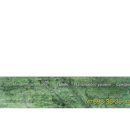
© 2013 Металлодетекторы
Прайс
Начального уровня
Средне
К
698-36-36
067
04