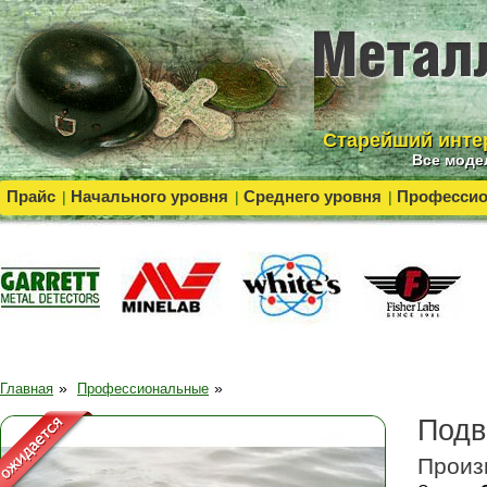
Cтарейший инте
Все моде
Прайс
Начального уровня
Среднего уровня
Професси
|
|
|
»
»
Главная
Профессиональные
Подв
Произ