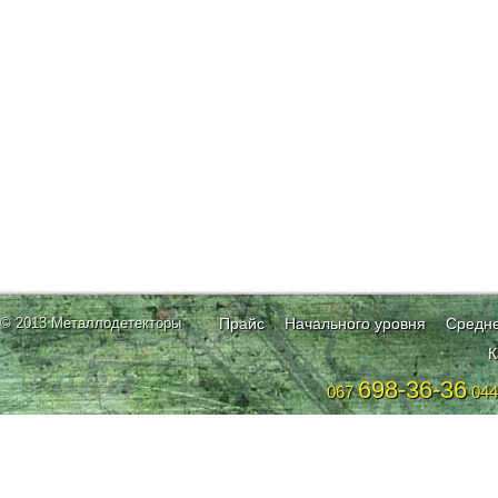
© 2013 Металлодетекторы
Прайс
Начального уровня
Средне
К
698-36-36
067
04