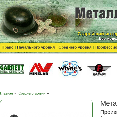
Cтарейший инте
Все моде
Прайс
Начального уровня
Среднего уровня
Професси
|
|
|
»
»
Главная
Среднего уровня
Мета
Произ