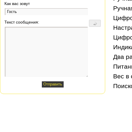
Как вас зовут
Ручна
Цифро
Текст сообщения:
Настр
Цифро
Индик
Два р
Питани
Вес в 
Поиск