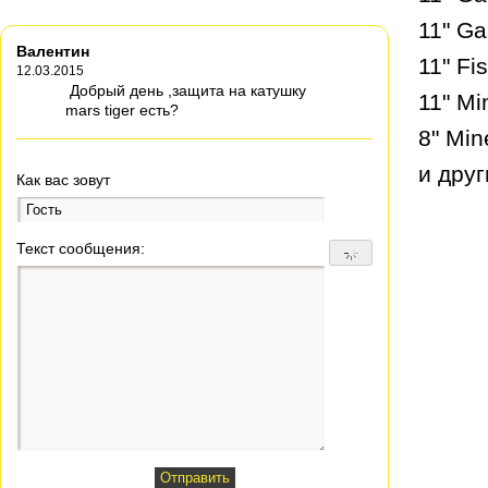
11" Ga
Валентин
11" Fi
12.03.2015
Добрый день ,защита на катушку
11" Mi
mars tiger есть?
8" Min
и други
Как вас зовут
Текст сообщения: