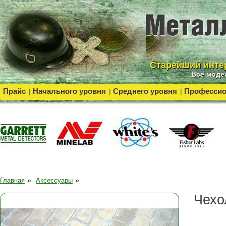
Cтарейший инте
Все моде
Прайс
Начального уровня
Среднего уровня
Професси
|
|
|
»
»
Главная
Аксессуары
Чехо