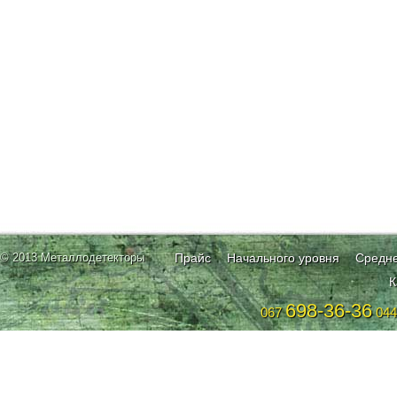
© 2013 Металлодетекторы
Прайс
Начального уровня
Средне
К
698-36-36
067
04