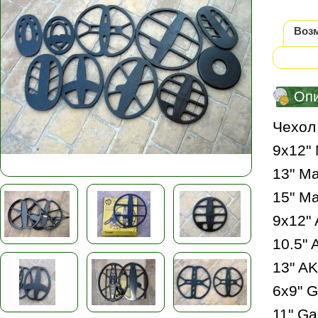
Воз
Оп
Чехол
9х12" 
13" Ma
15" Ma
9x12" 
10.5" 
13" AK
6x9" G
11" Ga