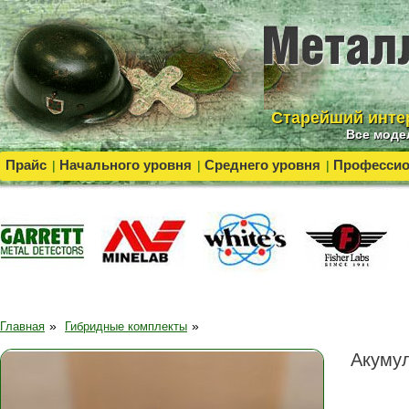
Cтарейший инте
Все моде
Прайс
Начального уровня
Среднего уровня
Професси
|
|
|
»
»
Главная
Гибридные комплекты
Акумул