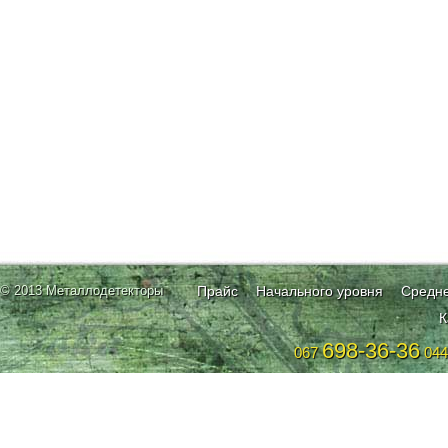
© 2013 Металлодетекторы
Прайс
Начального уровня
Средне
К
698-36-36
067
04