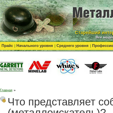
Cтарейший инте
Все моде
Прайс
Начального уровня
Среднего уровня
Професси
|
|
|
»
Главная
Что представляет со
(металлоискатель)?