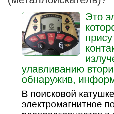
Это э
котор
прису
конта
излуч
улавливанию вторич
обнаружив, информ
В поисковой катушке
электромагнитное по