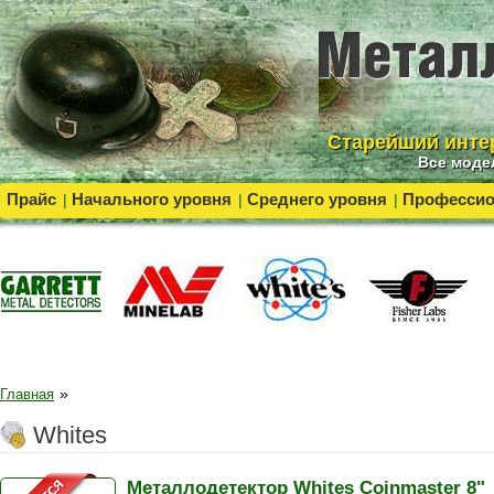
Cтарейший инте
Все моде
Прайс
Начального уровня
Среднего уровня
Професси
|
|
|
»
Главная
Whites
Металлодетектор Whites Coinmaster 8"