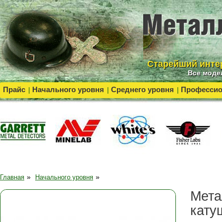
Cтарейший инте
Все моде
Прайс
Начального уровня
Среднего уровня
Професси
|
|
|
»
»
Главная
Начального уровня
Мета
кату