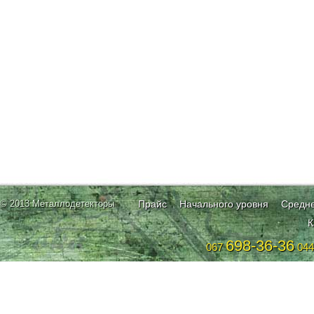
© 2013 Металлодетекторы
Прайс
Начального уровня
Средне
К
698-36-36
067
04