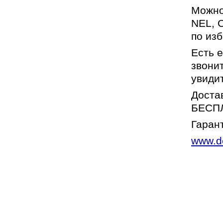
Можно
NEL, C
по изб
Есть 
звонит
увиди
Достав
БЕСПЛ
Гарант
www.d