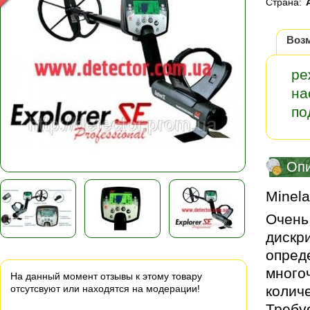
Страна:
Воз
ре
на
по
Оп
Minela
Очень
дискр
опред
много
На данный момент отзывы к этому товару
отсутсвуют или находятся на модерации!
колич
Требуе