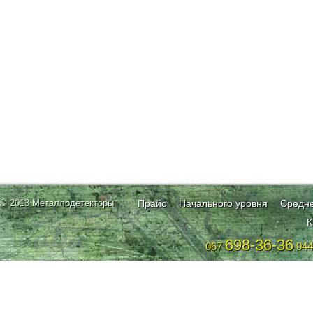
© 2013 Металлодетекторы
Прайс
Начального уровня
Средне
К
698-36-36
067
04