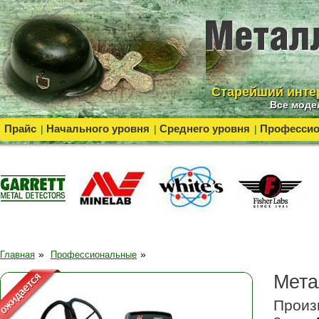
Cтарейший инте
Все моде
Прайс
Начального уровня
Среднего уровня
Професси
|
|
|
»
»
Главная
Профессиональные
Мета
Произ