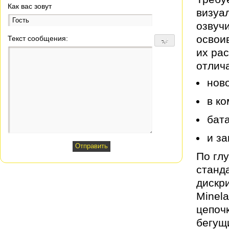
Как вас зовут
визуа
озвуч
освои
Текст сообщения:
их ра
отлич
нов
в к
бата
и за
По глу
станд
дискр
Minel
цепочк
бегущи