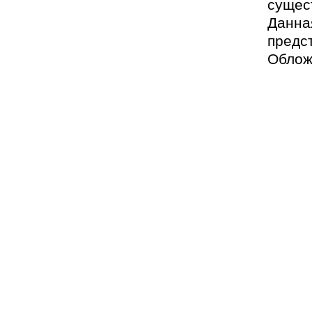
сущес
Данна
предс
Облож