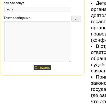
Дет
Как вас зовут
орган
деяте
Текст сообщения:
госав
органо
право
(конф
В о
ответ
обращ
судеб
связа
При
закон
госуд
где з
что э