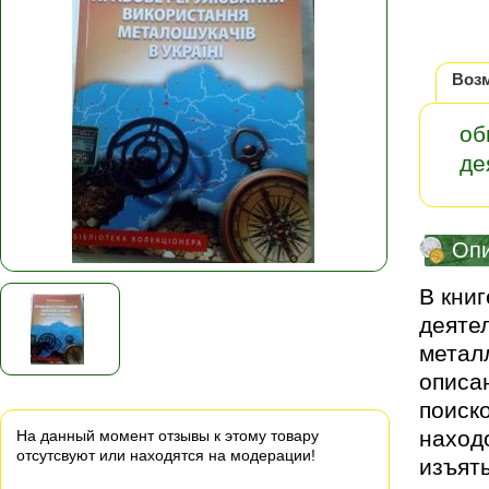
Воз
об
де
Оп
В кни
деяте
метал
описа
поиск
наход
На данный момент отзывы к этому товару
отсутсвуют или находятся на модерации!
изъят