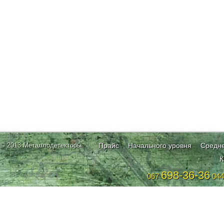
© 2013 Металлодетекторы
Прайс
Начального уровня
Средне
К
698-36-36
067
04