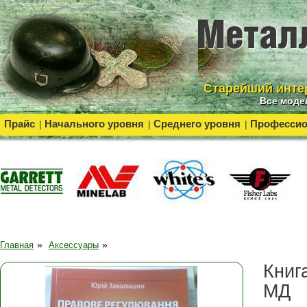
Cтарейший инте
Все моде
Прайс
Начального уровня
Среднего уровня
Професси
|
|
|
»
»
Главная
Аксессуары
Книг
МД