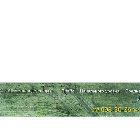
© 2013 Металлодетекторы
Прайс
Начального уровня
Средне
К
698-36-36
067
04