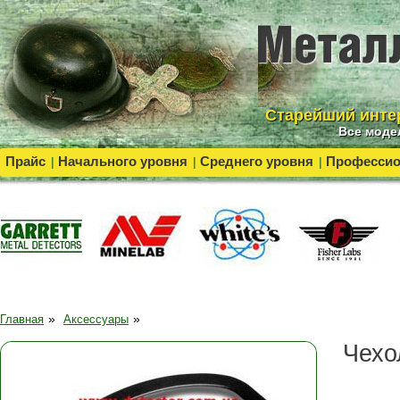
Cтарейший инте
Все моде
Прайс
Начального уровня
Среднего уровня
Професси
|
|
|
»
»
Главная
Аксессуары
Чехо